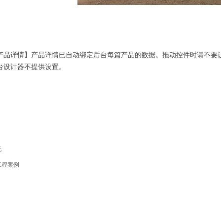
产品详情】产品详情已自动绑定后台每篇产品的数据。拖动控件时请不要
台设计器不提供设置。
无
工程案例