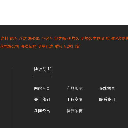
磨料
鹤管
浮盘
海盗船
小火车
业之峰
伊势久
伊势久生物
组胺
激光切割
港网络公司
海员招聘
明星代言
酵母
铝木门窗
快速导航
网站首页
产品展示
在线留言
网站首页
关于我们
产品展示
工程案例
在线留言
联系我们
关于我们
新闻资讯
工程案例
资质荣誉
联系我们
新闻资讯
资质荣誉