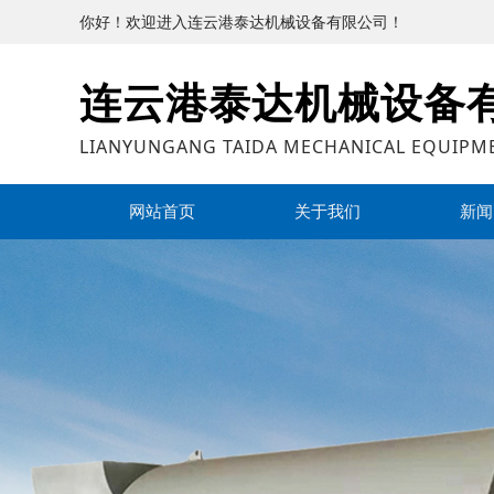
你好！欢迎进入连云港泰达机械设备有限公司！
连云港泰达机械设备
LIANYUNGANG TAIDA MECHANICAL EQUIPME
网站首页
关于我们
新闻