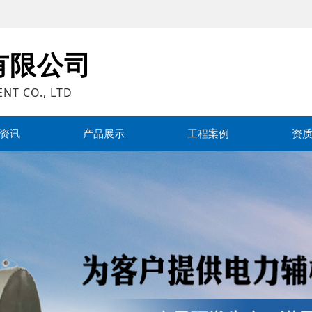
有限公司
NT CO., LTD
资讯
产品展示
工程案例
资