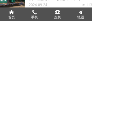
行凝汽设备汽测，对凝汽设备进行
2024-09-24
113
넶
找漏时，可采用压水法。下面，小
낀
끅
뀰
끔
编就来说说压水找漏法。压水找漏
影响凝汽器真空的因素有哪些？
首页
手机
座机
地图
是凝汽器找漏中极...
冷却水进口温度tW1。凝汽器冷却
水进口温度的高低取决于供水方式
及季节和地区的不同，在其它条件
2024-09-24
108
넶
和冷却倍率都相同的情况下，tW1
越低，凝汽器压力Ps相对应的饱和
温度ts也越低，即...
上一页
1
/
2
下一页
分享到：
QQ好友
豆瓣网
QQ空间
0
连云港泰达机械设备有限公司
本网站由阿里云提供云计算及安全服务
本网站支持
IPv6