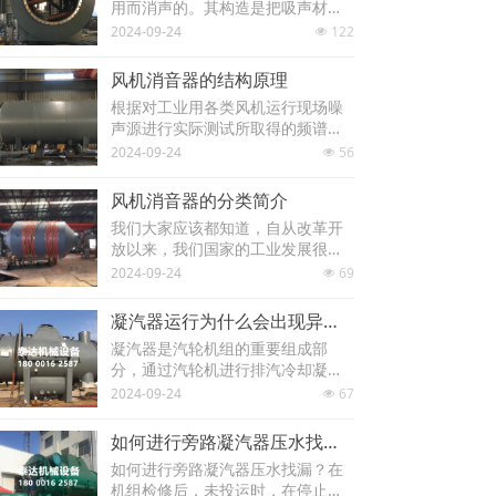
用而消声的。其构造是把吸声材料
固定在气流流动的管道内壁，或按
2024-09-24
122
넶
一定方式排列在管道或壳体内构成
阻性消声器，吸声材料能够把入射
风机消音器的结构原理
在其上的声能...
根据对工业用各类风机运行现场噪
声源进行实际测试所取得的频谱特
性资料来确定在哪些频谱范围内需
2024-09-24
56
넶
要多大消声量作为设计吸声体及流
体通道的主要依据，同时采用了具
风机消音器的分类简介
有较大吸声材料...
我们大家应该都知道，自从改革开
放以来，我们国家的工业发展很
快，各种各样的工厂都逐渐的建造
2024-09-24
69
넶
起来，现在我们不管是城市还是乡
村，就会看到有很多的厂房，既然
凝汽器运行为什么会出现异常？
是工厂，就会生产...
凝汽器是汽轮机组的重要组成部
分，通过汽轮机进行排汽冷却凝结
成水，形成高度真空，进入汽轮机
2024-09-24
67
넶
的蒸汽就会膨胀，从而提高功率。
在运行时，设备难免出现运行异常
如何进行旁路凝汽器压水找漏？
现象，这是什么原因...
如何进行旁路凝汽器压水找漏？在
机组检修后，未投运时，在停止运